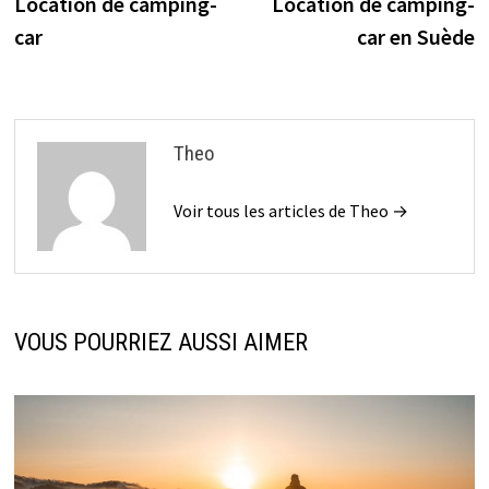
précédente :
s
Location de camping-
Location de camping-
de
car
car en Suède
l’article
Theo
Voir tous les articles de Theo →
VOUS POURRIEZ AUSSI AIMER